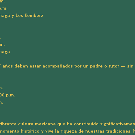
.m. 
p.m.
inaga y Los Komberz
.
.m.
inaga
7 años deben estar acompañados por un padre o tutor — sin 
m.
:00 p.m.
m.
ibrante cultura mexicana que ha contribuido significativam
momento histórico y vive la riqueza de nuestras tradiciones, h