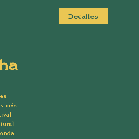
Detalles
ha
les
os más
ival
tural
Fonda