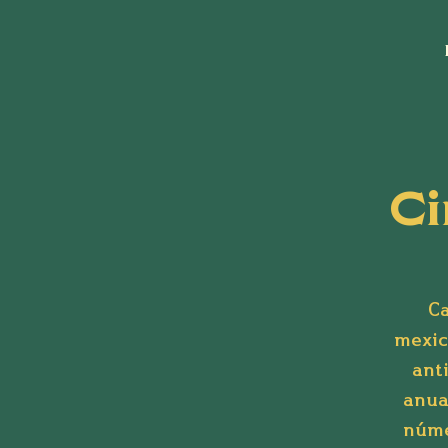
C
Ca
mexic
ant
anua
núme