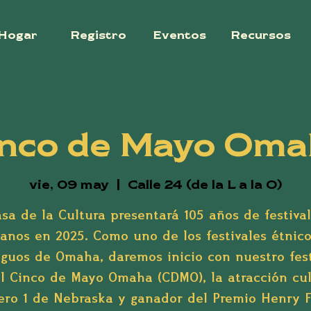
Hogar
Registro
Eventos
Recursos
inco de Mayo Oma
vie, 09 may
  |  
Calle 24 (de la L a la O)
sa de la Cultura presentará 105 años de festiva
anos en 2025. Como uno de los festivales étnic
iguos de Omaha, daremos inicio con nuestro fest
l Cinco de Mayo Omaha (CDMO), la atracción cul
ro 1 de Nebraska y ganador del Premio Henry 